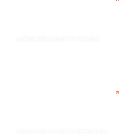
Lokaal adverteren in Haarlem
Als u op zoek bent naar een SEO-bureau in Haarlem
om uw online zichtbaarheid te vergroten. Ontdek hoe
wij u...
Lokaal adverteren in Heemstede