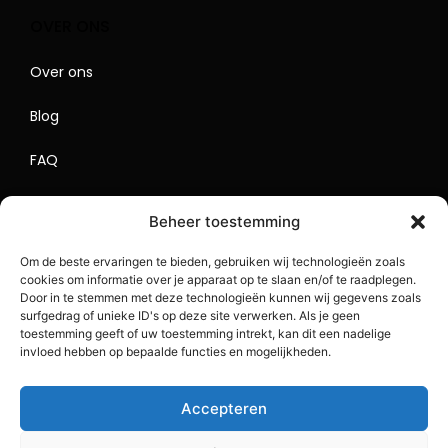
OVER ONS
Over ons
Blog
FAQ
Contact
Beheer toestemming
Begrippenlijst
Om de beste ervaringen te bieden, gebruiken wij technologieën zoals
cookies om informatie over je apparaat op te slaan en/of te raadplegen.
Lokaal Adverteren
Door in te stemmen met deze technologieën kunnen wij gegevens zoals
surfgedrag of unieke ID's op deze site verwerken. Als je geen
Sitemap
toestemming geeft of uw toestemming intrekt, kan dit een nadelige
invloed hebben op bepaalde functies en mogelijkheden.
Accepteren