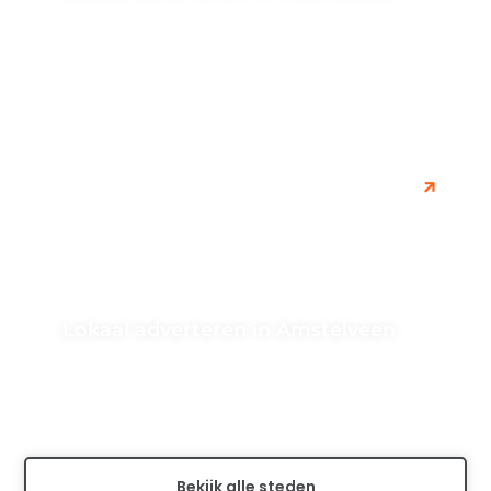
Leer alles over SEO-optimalisatie en zoekmachine
marketing in Heemstede om de online zichtbaarheid
van je bedrijf te verbeteren. Ontdek hoe...
Lokaal adverteren in Amstelveen
Ontdek de voordelen van lokaal adverteren in
Amstelveen en bereik een gericht publiek in deze regio.
Leer meer over effectieve...
Bekijk alle steden