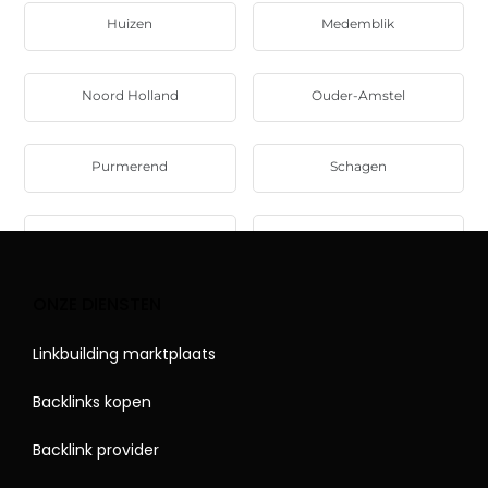
Huizen
Medemblik
Noord Holland
Ouder-Amstel
Purmerend
Schagen
Texel
Uitgeest
ONZE DIENSTEN
Linkbuilding marktplaats
Backlinks kopen
Backlink provider