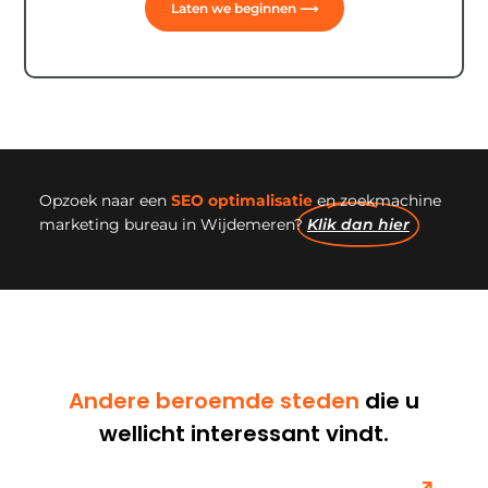
Laten we beginnen ⟶
Opzoek naar een
SEO optimalisatie
en zoekmachine
marketing bureau in Wijdemeren?
Klik dan hier
Andere beroemde steden
die u
wellicht interessant vindt.