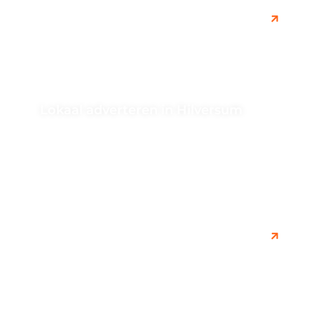
Lokaal adverteren in Hilversum
Ontdek de voordelen van lokaal adverteren in
Hilversum om jouw bedrijf onder de aandacht te
brengen bij de lokale doelgroep....