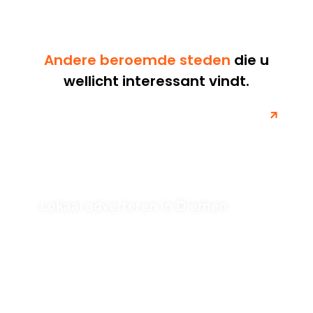
Andere beroemde steden
die u
wellicht interessant vindt.
Lokaal adverteren in Diemen
Ontdek de mogelijkheden voor succesvolle
onlineadvertenties in Diemen. Leer hoe je jouw bedrijf
kunt promoten en klanten kunt bereiken in...