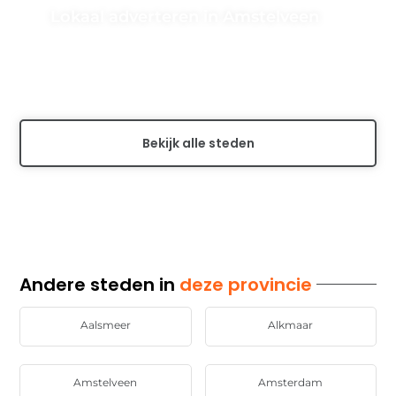
Lokaal adverteren in Amstelveen
Ontdek de voordelen van lokaal adverteren in
Amstelveen en bereik een gericht publiek in deze regio.
Leer meer over effectieve...
Bekijk alle steden
Andere steden in
deze provincie
Aalsmeer
Alkmaar
Amstelveen
Amsterdam