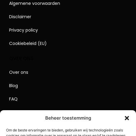
Algemene voorwaarden
Disclaimer
Privacy policy
Cookiebeleid (EU)
OVER ONS
Over ons
Blog
FAQ
Contact
Beheer toestemming
Begrippenlijst
Om de beste ervaringen te bieden, gebruiken wij technologieën zoals
cookies om informatie over je apparaat op te slaan en/of te raadplegen.