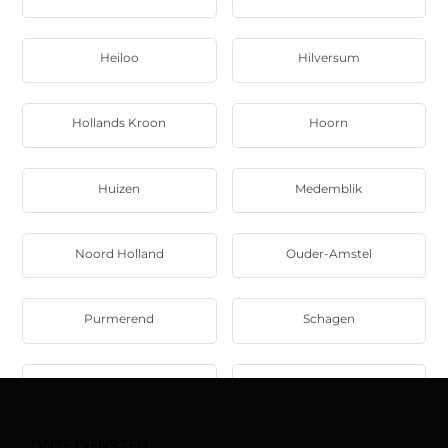
Heiloo
Hilversum
Hollands Kroon
Hoorn
Huizen
Medemblik
Noord Holland
Ouder-Amstel
Purmerend
Schagen
Texel
Uitgeest
ONZE DIENSTEN