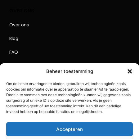
OVER ONS
Over ons
Blog
FAQ
Contact
Beheer toestemming
Begrippenlijst
Om de beste ervaringen te bieden, gebruiken wij technologieën zoals
cookies om informatie over je apparaat op te slaan en/of te raadplegen.
Lokaal Adverteren
Door in te stemmen met deze technologieën kunnen wij gegevens zoals
surfgedrag of unieke ID's op deze site verwerken. Als je geen
Sitemap
toestemming geeft of uw toestemming intrekt, kan dit een nadelige
invloed hebben op bepaalde functies en mogelijkheden.
Accepteren