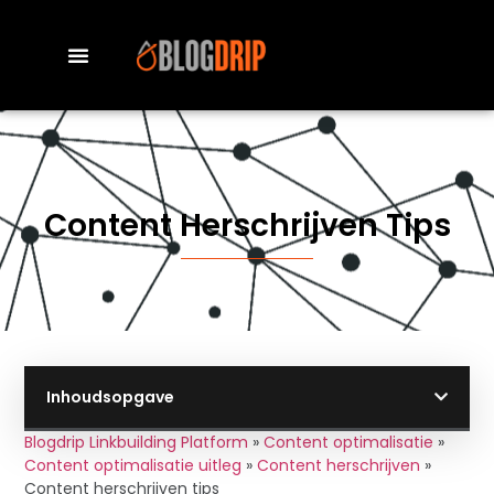
Content Herschrijven Tips
Inhoudsopgave
Blogdrip Linkbuilding Platform
»
Content optimalisatie
»
Content optimalisatie uitleg
»
Content herschrijven
»
Content herschrijven tips