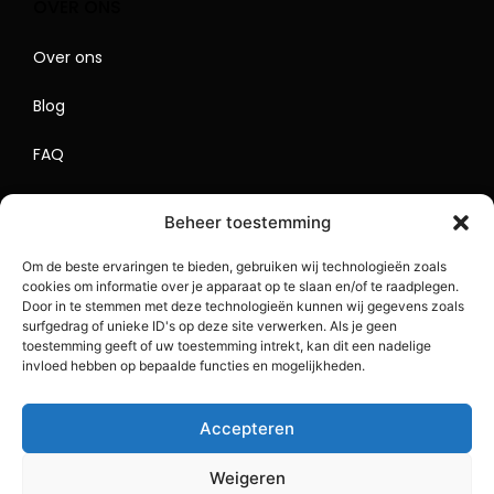
OVER ONS
Over ons
Blog
FAQ
Contact
Beheer toestemming
Begrippenlijst
Om de beste ervaringen te bieden, gebruiken wij technologieën zoals
cookies om informatie over je apparaat op te slaan en/of te raadplegen.
Lokaal Adverteren
Door in te stemmen met deze technologieën kunnen wij gegevens zoals
surfgedrag of unieke ID's op deze site verwerken. Als je geen
Sitemap
toestemming geeft of uw toestemming intrekt, kan dit een nadelige
invloed hebben op bepaalde functies en mogelijkheden.
Accepteren
Weigeren