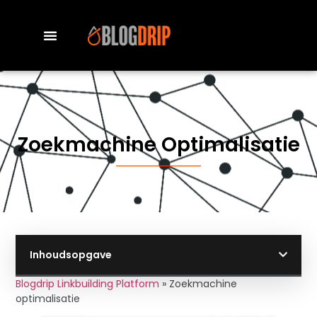
Zoekmachine Optimalisatie
Inhoudsopgave
Blogdrip Linkbuilding Platform
»
Zoekmachine
optimalisatie