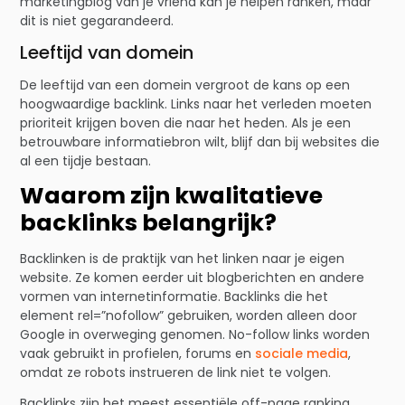
marketingblog van je vriend kan je helpen ranken, maar
dit is niet gegarandeerd.
Leeftijd van domein
De leeftijd van een domein vergroot de kans op een
hoogwaardige backlink. Links naar het verleden moeten
prioriteit krijgen boven die naar het heden. Als je een
betrouwbare informatiebron wilt, blijf dan bij websites die
al een tijdje bestaan.
Waarom zijn kwalitatieve
backlinks belangrijk?
Backlinken is de praktijk van het linken naar je eigen
website. Ze komen eerder uit blogberichten en andere
vormen van internetinformatie. Backlinks die het
element rel=”nofollow” gebruiken, worden alleen door
Google in overweging genomen. No-follow links worden
vaak gebruikt in profielen, forums en
sociale media
,
omdat ze robots instrueren de link niet te volgen.
Backlinks zijn het meest essentiële off-page ranking