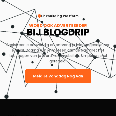
Linkbuilding Platform
WORD OOK ADVERTEERDER
BIJ BLOGDRIP
Registreer je eenvoudig en ontvang je inloggegevens per
e-mail. Daarna kun je meteen aan de slag met het
toevoegen van je WordPress-websites. Simpel en snel
geregeld!
Meld Je Vandaag Nog Aan