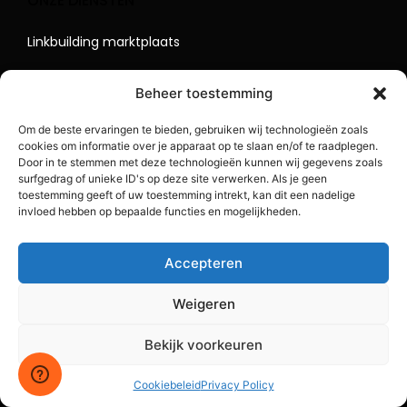
ONZE DIENSTEN
Linkbuilding marktplaats
Backlinks kopen
Beheer toestemming
Backlink provider
Om de beste ervaringen te bieden, gebruiken wij technologieën zoals
cookies om informatie over je apparaat op te slaan en/of te raadplegen.
Linkbuilding services
Door in te stemmen met deze technologieën kunnen wij gegevens zoals
surfgedrag of unieke ID's op deze site verwerken. Als je geen
toestemming geeft of uw toestemming intrekt, kan dit een nadelige
INFORMATIE
invloed hebben op bepaalde functies en mogelijkheden.
Definitie van linkbuilding
Accepteren
Definitie van anchorteksten
Weigeren
Definitie van second tier linkbuilding
Bekijk voorkeuren
Hoe krijg je kwaliteit backlinks?
Cookiebeleid
Privacy Policy