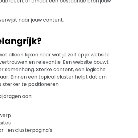
 publiceert of omdat een bestaande bron jouw
verwijst naar jouw content.
langrijk?
 alleen kijken naar wat je zelf op je website
 vertrouwen en relevantie. Een website bouwt
nder samenhang. Sterke content, een logische
aar. Binnen een topical cluster helpt dat om
 sterker te positioneren.
bijdragen aan:
rwerp
sites
ar- en clusterpagina’s