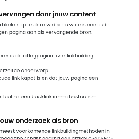
t vervangen door jouw content
rtikelen op andere websites waarin een oude
igen pagina aan als vervangende bron.
een oude uitlegpagina over linkbuilding
 hetzelfde onderwerp
ude link kapot is en dat jouw pagina een
staat er een backlink in een bestaande
 jouw onderzoek als bron
de meest voorkomende linkbuildingmethoden in
magazine schrijft daarna een artikel over SEO-