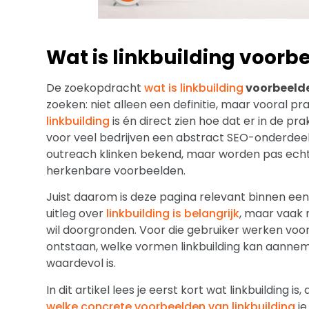
Wat is linkbuilding voorb
De zoekopdracht
wat is linkbuilding
voorbeeld
zoeken: niet alleen een definitie, maar vooral pra
linkbuilding
is én direct zien hoe dat er in de prakti
voor veel bedrijven een abstract SEO-onderdeel. 
outreach klinken bekend, maar worden pas echt d
herkenbare voorbeelden.
Juist daarom is deze pagina relevant binnen een
uitleg over
linkbuilding is belangrijk
, maar vaak 
wil doorgronden. Voor die gebruiker werken voor
ontstaan, welke vormen linkbuilding kan aannem
waardevol is.
In dit artikel lees je eerst kort wat linkbuilding 
welke concrete voorbeelden van linkbuilding
je