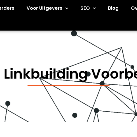
erders
Voor Uitgevers
SEO
Blog
Ov
 Linkbuilding Voor