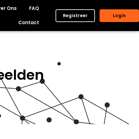
er Ons
FAQ
Registreer
Login
Contact
beelden