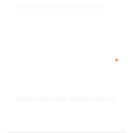
Lokaal adverteren in Enkhuizen
Lokaal adverteren in Enkhuizen is een effectieve manier
om jouw bedrijf lokaal onder de aandacht te brengen.
Ontdek de verschillende...
Lokaal adverteren in Gooise Meren
Ontdek de kracht van lokaal adverteren in Gooise
Meren. Bereik uw doelgroep effectief met gerichte
advertenties en verhoog de bekendheid...