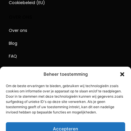
Cookiebeleid (EU)
OVER ONS
Over ons
Blog
FAQ
Contact
Beheer toestemming
Begrippenlijst
Om de beste ervaringen te bieden, gebruiken wij technologieën zoals
cookies om informatie over je apparaat op te slaan en/of te raadplegen.
Lokaal Adverteren
Door in te stemmen met deze technologieën kunnen wij gegevens zoals
surfgedrag of unieke ID's op deze site verwerken. Als je geen
Sitemap
toestemming geeft of uw toestemming intrekt, kan dit een nadelige
invloed hebben op bepaalde functies en mogelijkheden.
Accepteren