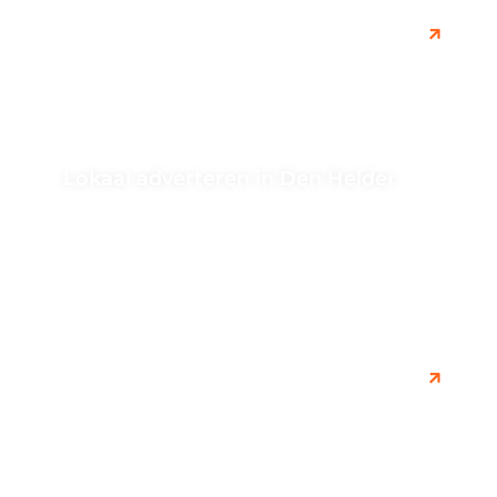
Lokaal adverteren in Den Helder
Bent u op zoek naar effectieve manieren om lokaal te
adverteren in Den Helder? Ontdek hoe u uw bedrijf
onder...