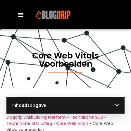
Core Web Vitals
Voorbeelden
Inhoudsopgave
Blogdrip Linkbuilding Platform
»
Technische SEO
»
Technische SEO uitleg
»
Core Web Vitals
»
Core Web
Vitals voorbeelden