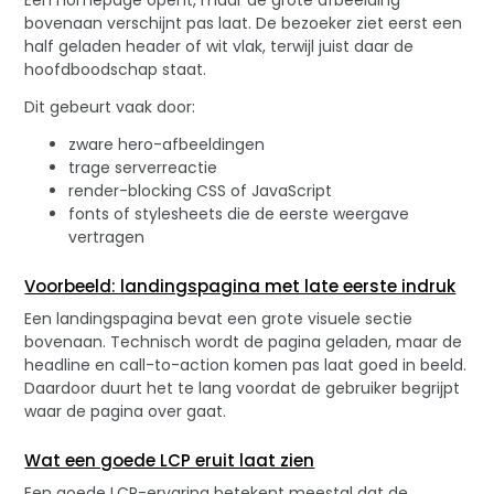
Een homepage opent, maar de grote afbeelding
bovenaan verschijnt pas laat. De bezoeker ziet eerst een
half geladen header of wit vlak, terwijl juist daar de
hoofdboodschap staat.
Dit gebeurt vaak door:
zware hero-afbeeldingen
trage serverreactie
render-blocking CSS of JavaScript
fonts of stylesheets die de eerste weergave
vertragen
Voorbeeld: landingspagina met late eerste indruk
Een landingspagina bevat een grote visuele sectie
bovenaan. Technisch wordt de pagina geladen, maar de
headline en call-to-action komen pas laat goed in beeld.
Daardoor duurt het te lang voordat de gebruiker begrijpt
waar de pagina over gaat.
Wat een goede LCP eruit laat zien
Een goede LCP-ervaring betekent meestal dat de