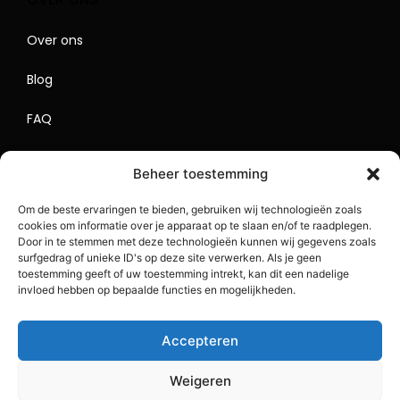
Over ons
Blog
FAQ
Contact
Beheer toestemming
Begrippenlijst
Om de beste ervaringen te bieden, gebruiken wij technologieën zoals
cookies om informatie over je apparaat op te slaan en/of te raadplegen.
Lokaal Adverteren
Door in te stemmen met deze technologieën kunnen wij gegevens zoals
surfgedrag of unieke ID's op deze site verwerken. Als je geen
Sitemap
toestemming geeft of uw toestemming intrekt, kan dit een nadelige
invloed hebben op bepaalde functies en mogelijkheden.
Accepteren
Weigeren