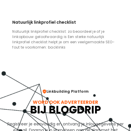
Natuurlijk linkprofiel checklist
Natuurlijk linkprofiel checklist: zo beoordeel je of je
linkopbouw geloofwaardig is Een sterke natuurlijk
linkprofiel checklist helpt je om een veelgemaakte SEO-
fout te voorkomen: backlinks
Linkbuilding Platform
WORD OOK ADVERTEERDER
BIJ BLOGDRIP
Registreer je eenvoudig en ontvang je inloggegevens per
e-mail. Daarna kun je meteen aan de slag met het