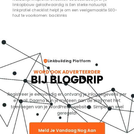
linkopbouw geloofwaardig is Een sterke natuurlijk
linkprofiel checklist helpt je om een veelgemaakte SEO-
fout te voorkomen: backlinks
Linkbuilding Platform
WORD OOK ADVERTEERDER
BIJ BLOGDRIP
Registreer je eenvoudig en ontvang je inloggegevens per
e-mail. Daarna kun je meteen aan de slag met het
toevoegen van je WordPress-websites. Simpel en snel
geregeld!
Meld Je Vandaag Nog Aan