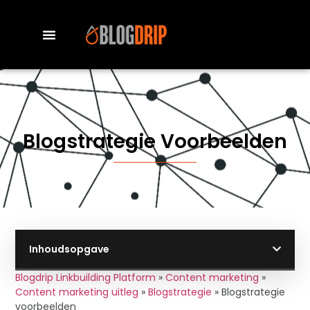
Blogstrategie Voorbeelden
Inhoudsopgave
Blogdrip Linkbuilding Platform
»
Content marketing
»
Content marketing uitleg
»
Blogstrategie
»
Blogstrategie
voorbeelden