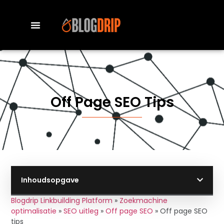
Off Page SEO Tips
Inhoudsopgave
Blogdrip Linkbuilding Platform
»
Zoekmachine
optimalisatie
»
SEO uitleg
»
Off page SEO
»
Off page SEO
tips