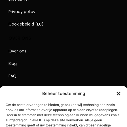
Privacy policy
Cookiebeleid (EU)
OVER ONS
Over ons
Blog
FAQ
Contact
Beheer toestemming
Begrippenlijst
Om de beste ervaringen te bieden, gebruiken wij technologieën zoals
cookies om informatie over je apparaat op te slaan en/of te raadplegen.
Lokaal Adverteren
Door in te stemmen met deze technologieën kunnen wij gegevens zoals
surfgedrag of unieke ID's op deze site verwerken. Als je geen
Sitemap
toestemming geeft of uw toestemming intrekt, kan dit een nadelige