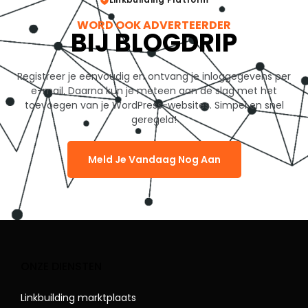
WORD OOK ADVERTEERDER
BIJ BLOGDRIP
Registreer je eenvoudig en ontvang je inloggegevens per
e-mail. Daarna kun je meteen aan de slag met het
toevoegen van je WordPress-websites. Simpel en snel
geregeld!
Meld Je Vandaag Nog Aan
ONZE DIENSTEN
Linkbuilding marktplaats