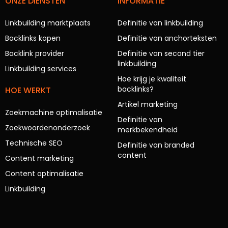
ONZE DIENSTEN
INFORMATIE
Linkbuilding marktplaats
Definitie van linkbuilding
Backlinks kopen
Definitie van anchorteksten
Backlink provider
Definitie van second tier
linkbuilding
Linkbuilding services
Hoe krijg je kwaliteit
backlinks?
HOE WERKT
Artikel marketing
Zoekmachine optimalisatie
Definitie van
Zoekwoordenonderzoek
merkbekendheid
Technische SEO
Definitie van branded
content
Content marketing
Content optimalisatie
Linkbuilding