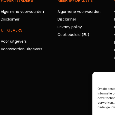
ADVERTEERDERS
MEER INFORMATIE
Algemene voorwaarden
Algemene voorwaarden
Disclaimer
Disclaimer
Privacy policy
UITGEVERS
Cookiebeleid (EU)
Voor uitgevers
Voorwaarden uitgevers
Om de beste
informatie o
deze techno
verwerken. 
nadelige in