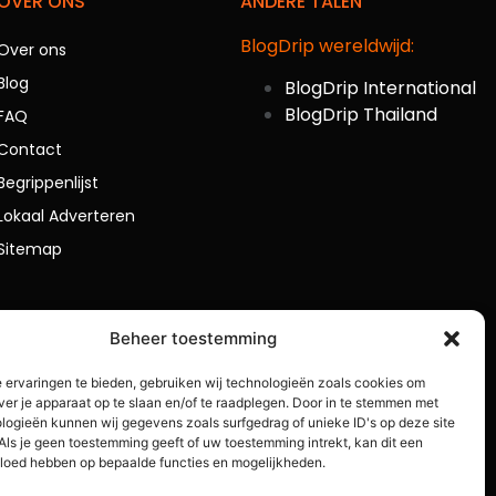
OVER ONS
ANDERE TALEN
BlogDrip wereldwijd:
Over ons
Blog
BlogDrip International
BlogDrip Thailand
FAQ
Contact
Begrippenlijst
Lokaal Adverteren
Sitemap
Beheer toestemming
 ervaringen te bieden, gebruiken wij technologieën zoals cookies om
ver je apparaat op te slaan en/of te raadplegen. Door in te stemmen met
logieën kunnen wij gegevens zoals surfgedrag of unieke ID's op deze site
Als je geen toestemming geeft of uw toestemming intrekt, kan dit een
vloed hebben op bepaalde functies en mogelijkheden.