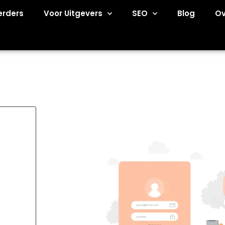
erders
Voor Uitgevers
SEO
Blog
Ov