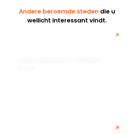
Andere beroemde steden
die u
wellicht interessant vindt.
Lokaal adverteren in Hollands
Kroon
Wilt u uw online zichtbaarheid vergroten in Hollands
Kroon? Ontdek hoe u SEO-optimalisatie en
zoekmachinemarketing kunt gebruiken om uw
bedrijf...