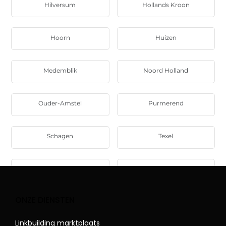
Hilversum
Hollands Kroon
Hoorn
Huizen
Medemblik
Noord Holland
Ouder-Amstel
Purmerend
Schagen
Texel
Uitgeest
Uithoorn
ONZE DIENSTEN
Linkbuilding marktplaats