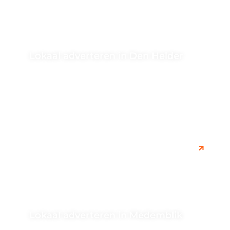
Lokaal adverteren in Den Helder
Bent u op zoek naar effectieve manieren om lokaal te
adverteren in Den Helder? Ontdek hoe u uw bedrijf
onder...
Lokaal adverteren in Medemblik