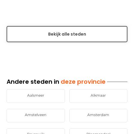
Ontdek de voordelen van lokaal adverteren in
Medemblik. Bereik jouw doelgroep in deze regio met
effectieve advertentiestrategieën en verhoog de...
Bekijk alle steden
Andere steden in
deze provincie
Aalsmeer
Alkmaar
Amstelveen
Amsterdam