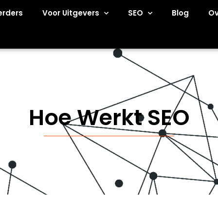
erders
Voor Uitgevers
SEO
Blog
Ov
Hoe Werkt SEO