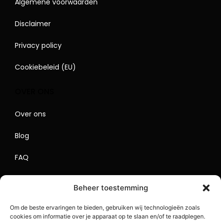
Algemene voorwaarden
Disclaimer
Privacy policy
Cookiebeleid (EU)
OVER ONS
Over ons
Blog
FAQ
Contact
Beheer toestemming
Begrippenlijst
Om de beste ervaringen te bieden, gebruiken wij technologieën zoals
cookies om informatie over je apparaat op te slaan en/of te raadplegen.