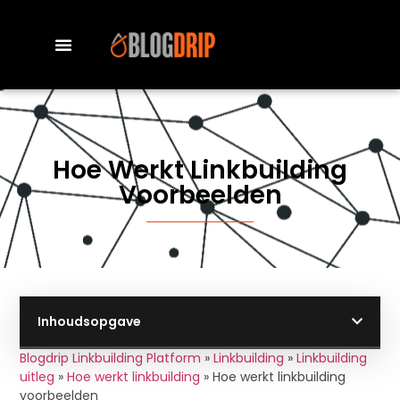
Hoe Werkt Linkbuilding
Voorbeelden
Inhoudsopgave
Blogdrip Linkbuilding Platform
»
Linkbuilding
»
Linkbuilding
uitleg
»
Hoe werkt linkbuilding
»
Hoe werkt linkbuilding
voorbeelden