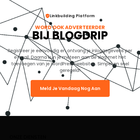
Linkbuilding Platform
WORD OOK ADVERTEERDER
BIJ BLOGDRIP
Registreer je eenvoudig en ontvang je inloggegevens per
e-mail. Daarna kun je meteen aan de slag met het
toevoegen van je WordPress-websites. Simpel en snel
geregeld!
Meld Je Vandaag Nog Aan
ONZE DIENSTEN