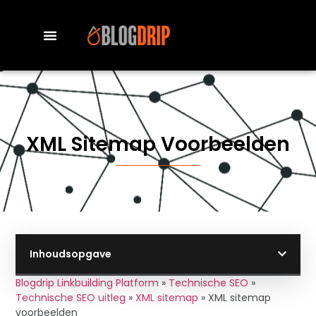
XML Sitemap Voorbeelden
Inhoudsopgave
Blogdrip Linkbuilding Platform
»
Technische SEO
»
Technische SEO uitleg
»
XML sitemap
»
XML sitemap
voorbeelden