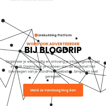
Linkbuilding Platform
WORD OOK ADVERTEERDER
BIJ BLOGDRIP
Registreer je eenvoudig en ontvang je inloggegevens per
e-mail. Daarna kun je meteen aan de slag met het
toevoegen van je WordPress-websites. Simpel en snel
geregeld!
Meld Je Vandaag Nog Aan