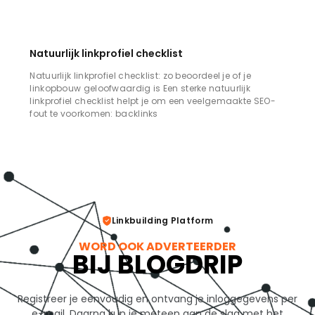
Natuurlijk linkprofiel checklist
Natuurlijk linkprofiel checklist: zo beoordeel je of je
linkopbouw geloofwaardig is Een sterke natuurlijk
linkprofiel checklist helpt je om een veelgemaakte SEO-
fout te voorkomen: backlinks
Linkbuilding Platform
WORD OOK ADVERTEERDER
BIJ BLOGDRIP
Registreer je eenvoudig en ontvang je inloggegevens per
e-mail. Daarna kun je meteen aan de slag met het