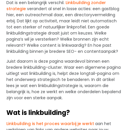
Dat is een belangrijk verschil.
Linkbuilding zonder
strategie
verandert al snel in losse acties: een gastblog
hier, een outreachmail daar, een directoryvermelding
erbij. Dat lijkt op activiteit, maar leidt niet automatisch
tot een sterker of natuurlijker linkprofiel. Een goede
linkbuildingstrategie draait juist om keuzes. Welke
pagina’s wil je versterken? Welke bronnen zijn echt
relevant? Welke content is linkwaardig? En hoe past
linkbuilding binnen je bredere SEO- en contentaanpak?
Juist daarom is deze pagina waardevol binnen een
bredere linkbuilding-cluster. Waar een algemene pagina
uitlegt wat linkbuilding is, helpt deze longtail-pagina om
het onderwerp strategisch te benaderen. In dit artikel
lees je wat een linkbuildingstrategie is, waarom die
belangrijk is, hoe ze werkt en welke onderdelen bepalend
zijn voor een sterke aanpak.
Wat is linkbuilding?
Linkbuilding is het proces waarbij je werkt
aan het
verkrijgen van links van andere websites naar jouw