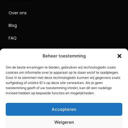
Over ons
Blog
FAQ
Contact
Beheer toestemming
Begrippenlijst
Om de beste ervaringen te bieden, gebruiken wij technologieën zoals
cookies om informatie over je apparaat op te slaan en/of te raadplegen.
Lokaal Adverteren
Door in te stemmen met deze technologieën kunnen wij gegevens zoals
surfgedrag of unieke ID's op deze site verwerken. Als je geen
Sitemap
toestemming geeft of uw toestemming intrekt, kan dit een nadelige
invloed hebben op bepaalde functies en mogelijkheden.
Accepteren
Weigeren