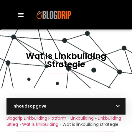
Wat Is Linkbuilding
Strategie
Inhoudsopgave
Blogdrip Linkbuilding Platform
»
Linkbuilding
»
Linkbuilding
uitleg
»
Wat is linkbuilding
»
Wat is linkbuilding strategie