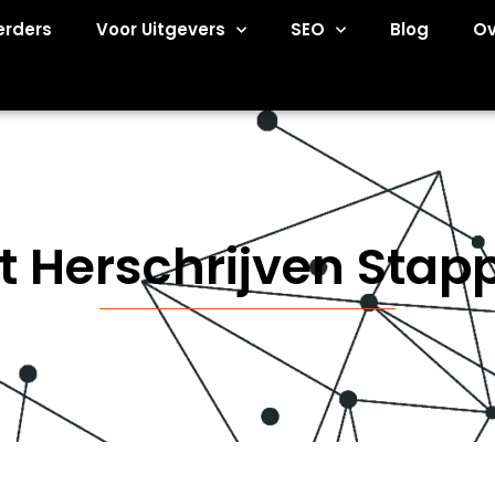
erders
Voor Uitgevers
SEO
Blog
Ov
t Herschrijven Stap