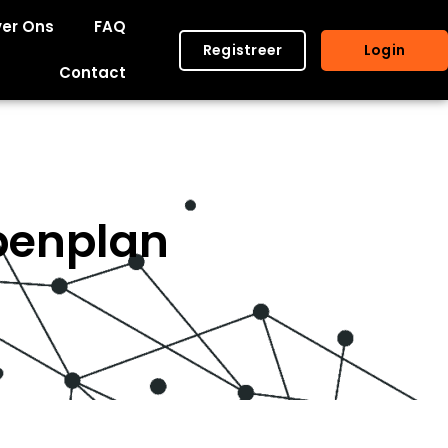
er Ons
FAQ
Registreer
Login
Contact
penplan