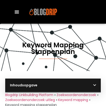
Keyword Mapping
Stappenplan
Inhoudsopgave
Blogdrip Linkbuilding Platform
»
Zoekwoordenonderzoek
»
Zoekwoordenonderzoek uitleg
»
Keyword mapping
»
Keyword mapping stappenplan