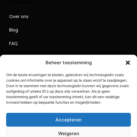
OVER ONS
Over ons
Blog
FAQ
Contact
Beheer toestemming
Begrippenlijst
Om de beste ervaringen te bieden, gebruiken wij technologieën zoals
cookies om informatie over je apparaat op te slaan en/of te raadplegen.
Lokaal Adverteren
Door in te stemmen met deze technologieën kunnen wij gegevens zoals
surfgedrag of unieke ID's op deze site verwerken. Als je geen
Sitemap
toestemming geeft of uw toestemming intrekt, kan dit een nadelige
invloed hebben op bepaalde functies en mogelijkheden.
Accepteren
Weigeren