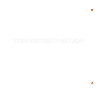
Lokaal adverteren in Heemskerk
Ontdek de voordelen van lokaal adverteren in
Heemskerk en bereik een specifieke doelgroep in deze
regio. Leer hoe lokaal adverteren...