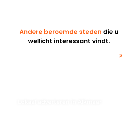
Andere beroemde steden
die u
wellicht interessant vindt.
Lokaal adverteren in Alkmaar
Als u op zoek bent naar een SEO-bureau in Alkmaar,
bent u bij ons aan het juiste adres. Leer hoe...