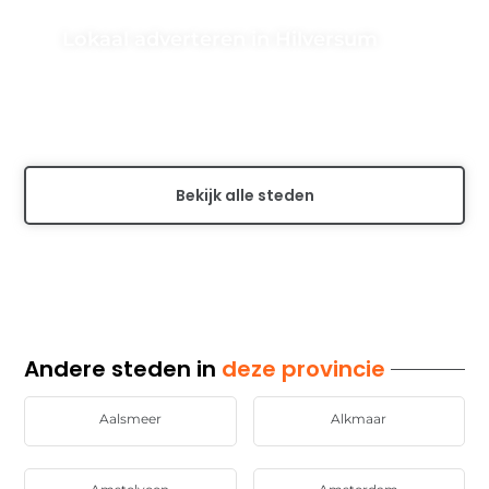
Lokaal adverteren in Hilversum
Ontdek de voordelen van lokaal adverteren in
Hilversum om jouw bedrijf onder de aandacht te
brengen bij de lokale doelgroep....
Bekijk alle steden
Andere steden in
deze provincie
Aalsmeer
Alkmaar