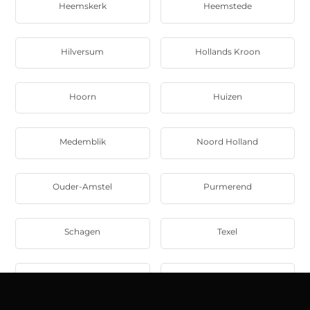
Heemskerk
Heemstede
Hilversum
Hollands Kroon
Hoorn
Huizen
Medemblik
Noord Holland
Ouder-Amstel
Purmerend
Schagen
Texel
Uitgeest
Uithoorn