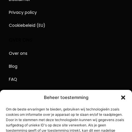
Privacy policy
Cookiebeleid (EU)
OVER ONS
Over ons
Blog
FAQ
Contact
Beheer toestemming
Begrippenlijst
Om de beste ervaringen te bieden, gebruiken wij technologieën zoals
cookies om informatie over je apparaat op te slaan en/of te raadplegen.
Lokaal Adverteren
Door in te stemmen met deze technologieën kunnen wij gegevens zoals
surfgedrag of unieke ID's op deze site verwerken. Als je geen
Sitemap
toestemming geeft of uw toestemming intrekt, kan dit een nadelige