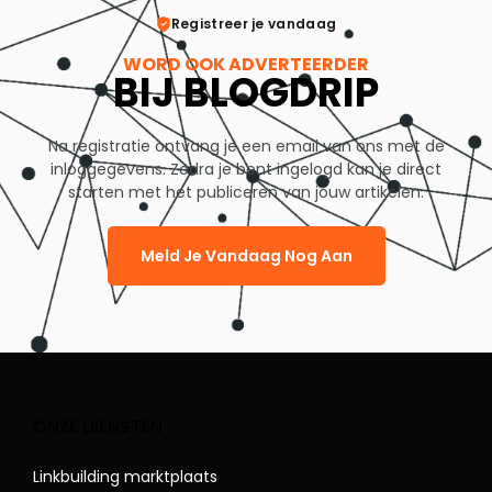
Registreer je vandaag
WORD OOK ADVERTEERDER
BIJ BLOGDRIP
Na registratie ontvang je een email van ons met de
inloggegevens. Zodra je bent ingelogd kan je direct
starten met het publiceren van jouw artikelen.
Meld Je Vandaag Nog Aan
ONZE DIENSTEN
Linkbuilding marktplaats