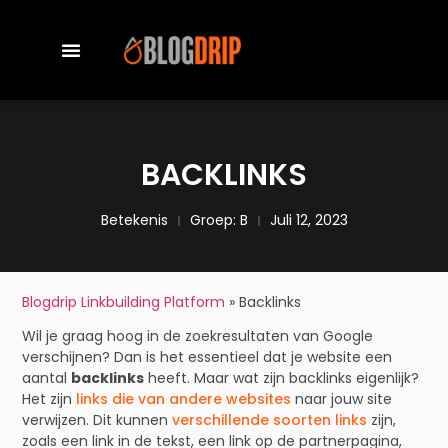
BACKLINKS
Betekenis
Groep:
B
Juli 12, 2023
Blogdrip Linkbuilding Platform
»
Backlinks
Wil je graag hoog in de zoekresultaten van Google
verschijnen? Dan is het essentieel dat je website een
aantal
backlinks
heeft. Maar wat zijn backlinks eigenlijk?
Het zijn
links die van andere websites
naar jouw site
verwijzen. Dit kunnen
verschillende soorten links
zijn,
zoals een link in de tekst, een link op de partnerpagina,