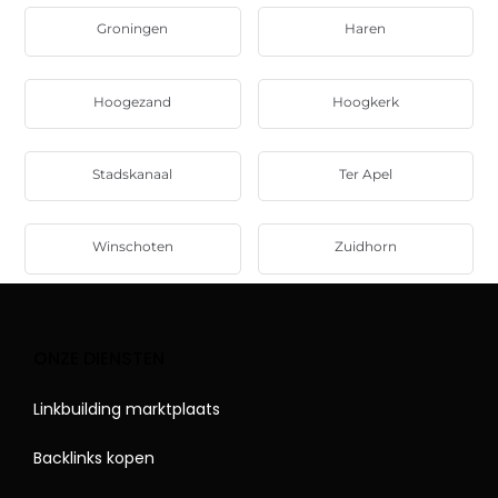
Groningen
Haren
Hoogezand
Hoogkerk
Stadskanaal
Ter Apel
Winschoten
Zuidhorn
ONZE DIENSTEN
Linkbuilding marktplaats
Backlinks kopen