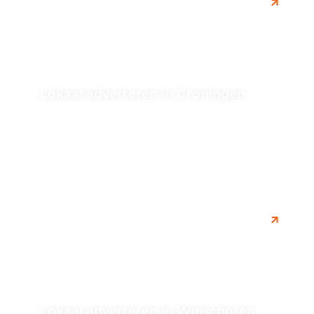
Lokaal adverteren in Groningen
Ontdek hoe u effectief lokaal kunt adverteren in
Groningen en uw bedrijf kunt promoten bij de lokale
doelgroep. Leer meer...
Lokaal adverteren in Winschoten