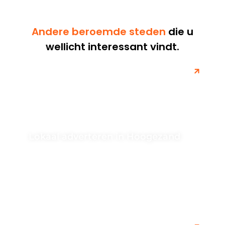
Andere beroemde steden
die u
wellicht interessant vindt.
Lokaal adverteren in Hoogezand
Ontdek de kracht van lokale advertenties in Hoogezand
en bereik gericht jouw doelgroep in deze regio. Leer
hoe je effectief...