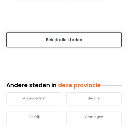
Leer hoe effectief online adverteren in Winschoten kan
helpen bij het bereiken van uw doelgroep en het
vergroten van de...
Bekijk alle steden
Andere steden in
deze provincie
Appingedam
Bedum
Delfzijl
Groningen