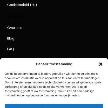
Cookiebeleid (EU)
OVER ONS
Over ons
Blog
FAQ
Contact
Beheer toestemming
Begrippenlijst
Om de beste ervaringen te bieden, gebruiken wij technologieën zoals
cookies om informatie over je apparaat op te slaan en/of te raadplegen.
Lokaal Adverteren
Door in te stemmen met deze technologieën kunnen wij gegevens zoals
surfgedrag of unieke ID's op deze site verwerken. Als je geen
Sitemap
toestemming geeft of uw toestemming intrekt, kan dit een nadelige
invloed hebben op bepaalde functies en mogelijkheden.