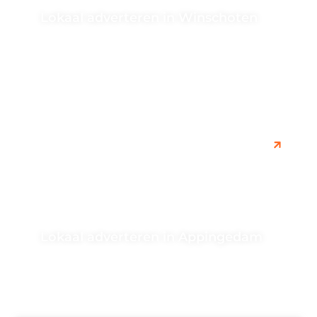
Lokaal adverteren in Winschoten
Leer hoe effectief online adverteren in Winschoten kan
helpen bij het bereiken van uw doelgroep en het
vergroten van de...
Lokaal adverteren in Appingedam
Lokaal adverteren in Appingedam is een effectieve
manier om je bedrijf of evenement onder de aandacht
te brengen bij de...