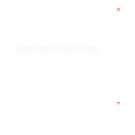
Lokaal adverteren in Ter Apel
Ontdek de voordelen van lokaal adverteren in Ter Apel.
Bereik jouw doelgroep effectief en verhoog de
zichtbaarheid van jouw bedrijf...