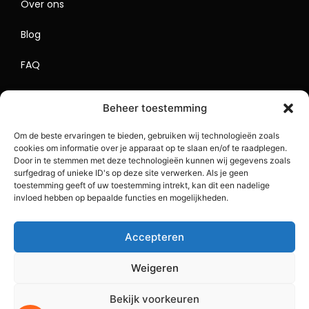
Over ons
Blog
FAQ
Contact
Beheer toestemming
Begrippenlijst
Om de beste ervaringen te bieden, gebruiken wij technologieën zoals
cookies om informatie over je apparaat op te slaan en/of te raadplegen.
Lokaal Adverteren
Door in te stemmen met deze technologieën kunnen wij gegevens zoals
surfgedrag of unieke ID's op deze site verwerken. Als je geen
Sitemap
toestemming geeft of uw toestemming intrekt, kan dit een nadelige
invloed hebben op bepaalde functies en mogelijkheden.
Accepteren
Weigeren
Bekijk voorkeuren
Copyright 2023 BlogDrip.nl. All Rights Reserved.