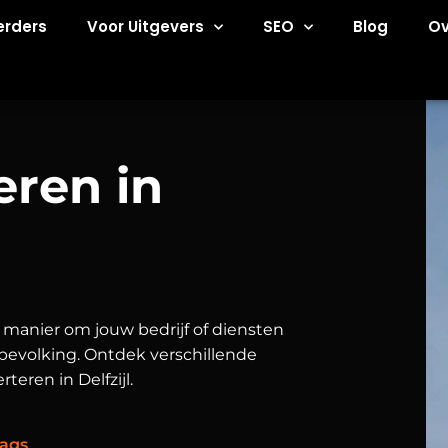
erders
Voor Uitgevers
SEO
Blog
Ov
eren in
ve manier om jouw bedrijf of diensten
 bevolking. Ontdek verschillende
eren in Delfzijl.
ags