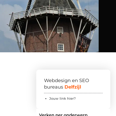
Webdesign en SEO
bureaus
Delfzijl
Jouw link hier?
Verken per onderwerp