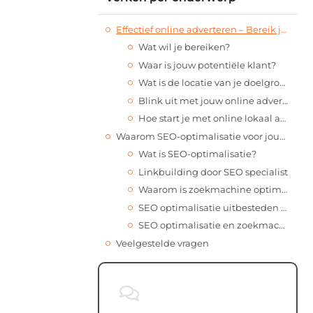
Effectief online adverteren – Bereik jouw doelgroep lokaal
Wat wil je bereiken?
Waar is jouw potentiële klant?
Wat is de locatie van je doelgroep?
Blink uit met jouw online advertentie
Hoe start je met online lokaal adverteren?
Waarom SEO-optimalisatie voor jouw bedrijf belangrijk is en hoe je een SEO-bureau kunt vinden
Wat is SEO-optimalisatie?
Linkbuilding door SEO specialist
Waarom is zoekmachine optimalisatie belangrijk voor jouw bedrijf?
SEO optimalisatie uitbesteden aan een online marketing bureau
SEO optimalisatie en zoekmachine marketing in Delfzijl uitbesteden
Veelgestelde vragen