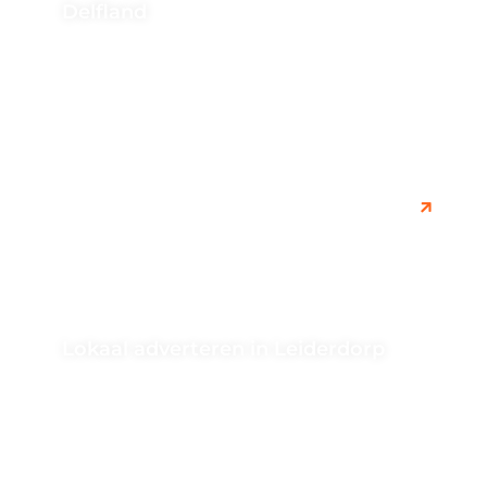
Delfland
Wilt u uw online prestaties verbeteren? Schakel een
SEO-bureau in Midden-Delfland in om u te helpen. Leer
hoe u uw...
Lokaal adverteren in Leiderdorp
Haal het maximale uit uw online zichtbaarheid met
behulp van een SEO-bureau in Leiderdorp. Ontdek hoe
u uw website kunt...