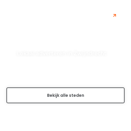
Lokaal adverteren in Zwijndrecht
Ontdek de voordelen van lokaal adverteren in
Zwijndrecht voor jouw bedrijf. Bereik direct de lokale
doelgroep en vergroot je naamsbekendheid...
Bekijk alle steden