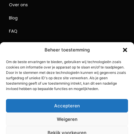
Over ons
Blog
FAQ
Contact
Beheer toestemming
Begrippenlijst
Om de beste ervaringen te bieden, gebruiken wij technologieën zoals
cookies om informatie over je apparaat op te slaan en/of te raadplegen.
Lokaal Adverteren
Door in te stemmen met deze technologieën kunnen wij gegevens zoals
surfgedrag of unieke ID's op deze site verwerken. Als je geen
Sitemap
toestemming geeft of uw toestemming intrekt, kan dit een nadelige
invloed hebben op bepaalde functies en mogelijkheden.
Accepteren
Weigeren
Bekijk voorkeuren
Copyright 2023 BlogDrip.nl. All Rights Reserved.