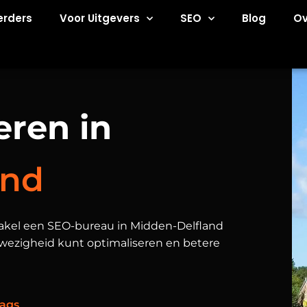
erders
Voor Uitgevers
SEO
Blog
Ov
eren in
and
hakel een SEO-bureau in Midden-Delfland
nwezigheid kunt optimaliseren en betere
ags