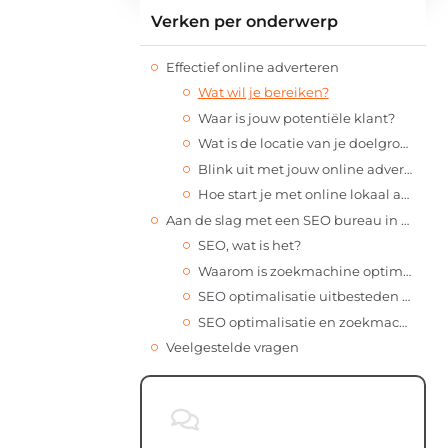
Verken per onderwerp
Effectief online adverteren
Wat wil je bereiken?
Waar is jouw potentiële klant?
Wat is de locatie van je doelgroep?
Blink uit met jouw online advertentie
Hoe start je met online lokaal adverteren?
Aan de slag met een SEO bureau in Midden-Delfland voor betere online prestaties
SEO, wat is het?
Waarom is zoekmachine optimalisatie voor jouw bedrijf belangrijk?
SEO optimalisatie uitbesteden aan online marketing bureau
SEO optimalisatie en zoekmachine marketing in Midden-Delfland uitbesteden
Veelgestelde vragen