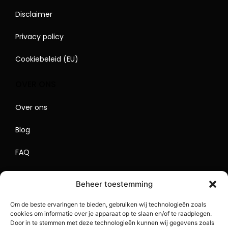
Disclaimer
Privacy policy
Cookiebeleid (EU)
OVER ONS
Over ons
Blog
FAQ
Contact
Beheer toestemming
Begrippenlijst
Om de beste ervaringen te bieden, gebruiken wij technologieën zoals
cookies om informatie over je apparaat op te slaan en/of te raadplegen.
Lokaal Adverteren
Door in te stemmen met deze technologieën kunnen wij gegevens zoals