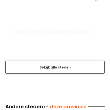
Lokaal adverteren in Overbetuwe
Ontdek de beste strategieën en tips voor lokale
targeting in Overbetuwe, zodat je jouw bedrijf effectief
kunt promoten en klanten...
Bekijk alle steden
Andere steden in
deze provincie