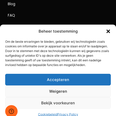
Blog
FAQ
Contact
Beheer toestemming
Begrippenlijst
Om de beste ervaringen te bieden, gebruiken wij technologieën zoals
cookies om informatie over je apparaat op te slaan en/of te raadplegen.
Lokaal Adverteren
Door in te stemmen met deze technologieën kunnen wij gegevens zoals
surfgedrag of unieke ID's op deze site verwerken. Als je geen
Sitemap
toestemming geeft of uw toestemming intrekt, kan dit een nadelige
invloed hebben op bepaalde functies en mogelijkheden.
Accepteren
Weigeren
Bekijk voorkeuren
Copyright 2023 BlogDrip.nl. All Rights Reserved.
Cookiebeleid
Privacy Policy