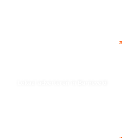
Doesburg en bereik je doelgroep op een effectieve
manier. Leer hoe je lokale...
Lokaal adverteren in Barneveld
Ontdek hoe je effectief lokaal kunt adverteren in
Barneveld om je bedrijf te promoten en je bereik te
vergroten. Leer...