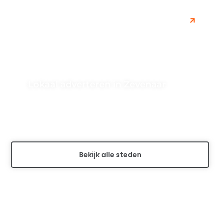
Lokaal adverteren in Zevenaar
Wilt u de lokale zichtbaarheid van uw bedrijf vergroten
in Zevenaar? Ontdek hoe lokaal adverteren u kan
helpen om uw...
Bekijk alle steden