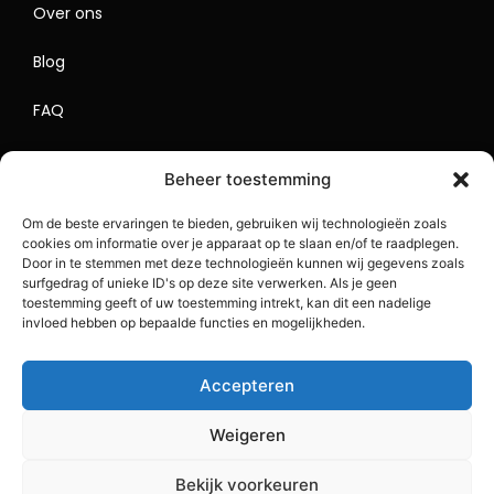
Over ons
Blog
FAQ
Contact
Beheer toestemming
Begrippenlijst
Om de beste ervaringen te bieden, gebruiken wij technologieën zoals
cookies om informatie over je apparaat op te slaan en/of te raadplegen.
Lokaal Adverteren
Door in te stemmen met deze technologieën kunnen wij gegevens zoals
surfgedrag of unieke ID's op deze site verwerken. Als je geen
Sitemap
toestemming geeft of uw toestemming intrekt, kan dit een nadelige
invloed hebben op bepaalde functies en mogelijkheden.
Accepteren
Weigeren
Bekijk voorkeuren
Copyright 2023 BlogDrip.nl. All Rights Reserved.