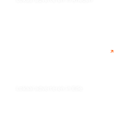
Lokaal adverteren in Rheden
Ontdek handige tips voor lokale targeting in Rheden
om je bedrijf effectief te promoten en klanten uit de
omgeving aan...
Lokaal adverteren in Ede
Ontdek de beste manieren om lokaal te adverteren in
Ede. Bereik je doelgroep effectief en vergroot je lokale
zichtbaarheid met...