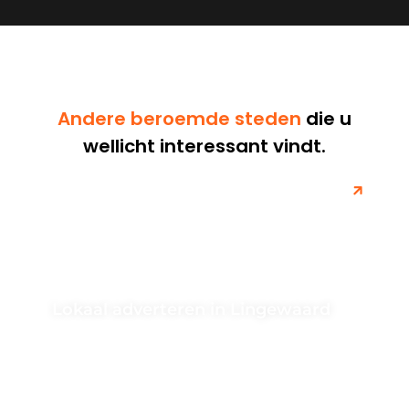
Andere beroemde steden
die u
wellicht interessant vindt.
Lokaal adverteren in Lingewaard
Ontdek hoe je effectieve lokale advertenties kunt
maken en inzetten om je bedrijf in Lingewaard te laten
groeien. Leer strategieën...