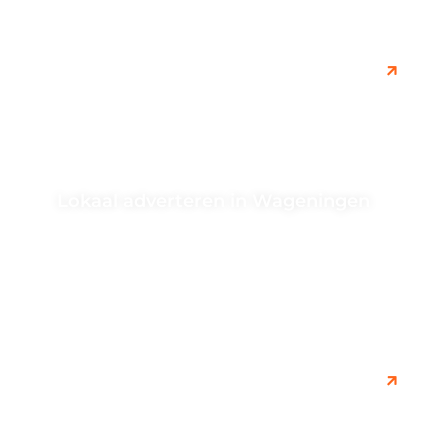
Lokaal adverteren in Wageningen
Ontdek handige tips voor het richten op de lokale
markt in Wageningen. Leer hoe je jouw bedrijf effectief
kunt targeten...