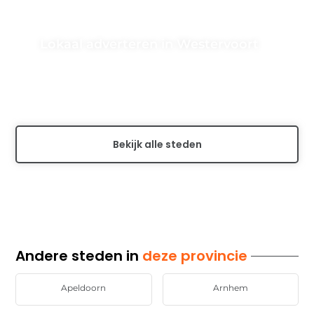
Lokaal adverteren in Westervoort
Vergroot uw lokale zichtbaarheid in Westervoort door
gebruik te maken van lokaal adverteren. Ontdek de
voordelen en effectieve strategieën om...
Bekijk alle steden
Andere steden in
deze provincie
Apeldoorn
Arnhem