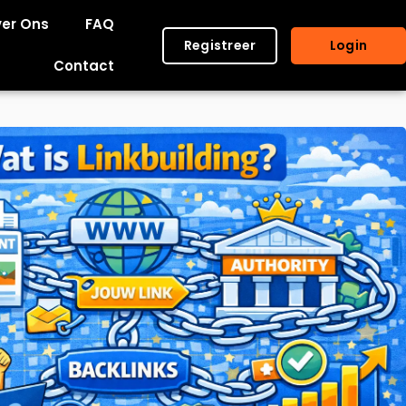
er Ons
FAQ
Registreer
Login
Contact