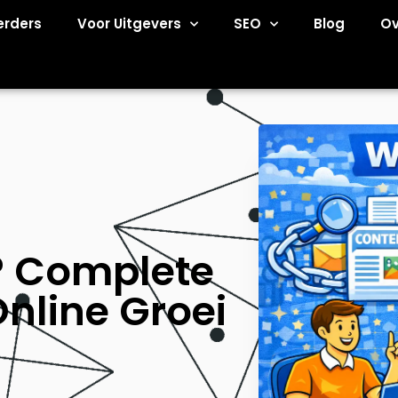
erders
Voor Uitgevers
SEO
Blog
Ov
g? Complete
Online Groei