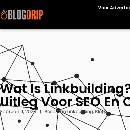
Voor Adverte
Wat Is Linkbuildin
Uitleg Voor SEO En 
Februari 11, 2026
Basis Van Linkbuilding
,
Blog