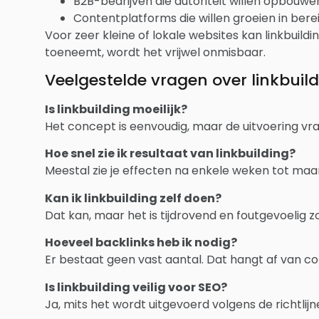
B2B-bedrijven die autoriteit willen opbouwe
Contentplatforms die willen groeien in bere
Voor zeer kleine of lokale websites kan linkbuild
toeneemt, wordt het vrijwel onmisbaar.
Veelgestelde vragen over linkbuil
Is linkbuilding moeilijk?
Het concept is eenvoudig, maar de uitvoering vra
Hoe snel zie ik resultaat van linkbuilding?
Meestal zie je effecten na enkele weken tot maand
Kan ik linkbuilding zelf doen?
Dat kan, maar het is tijdrovend en foutgevoelig z
Hoeveel backlinks heb ik nodig?
Er bestaat geen vast aantal. Dat hangt af van conc
Is linkbuilding veilig voor SEO?
Ja, mits het wordt uitgevoerd volgens de richtlij