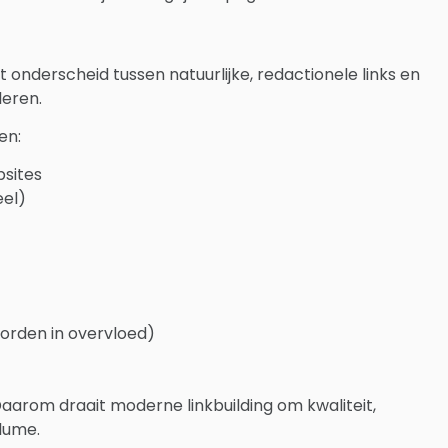
 onderscheid tussen natuurlijke, redactionele links en
leren.
en:
bsites
eel)
orden in overvloed)
. Daarom draait moderne linkbuilding om kwaliteit,
olume.