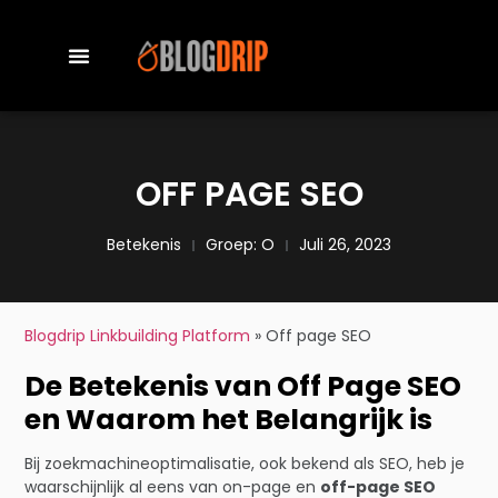
OFF PAGE SEO
Betekenis
Groep:
O
Juli 26, 2023
Blogdrip Linkbuilding Platform
»
Off page SEO
De Betekenis van Off Page SEO
en Waarom het Belangrijk is
Bij zoekmachineoptimalisatie, ook bekend als SEO, heb je
waarschijnlijk al eens van on-page en
off-page SEO