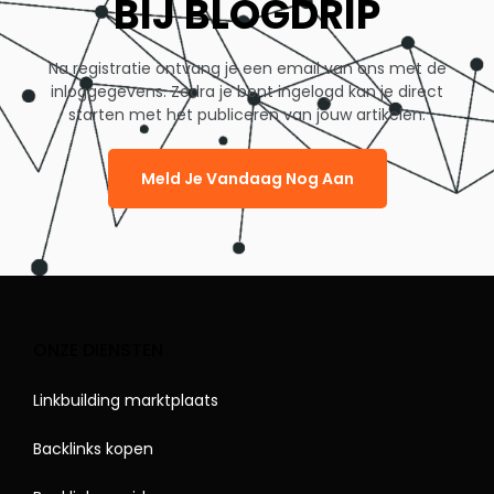
BIJ BLOGDRIP
Na registratie ontvang je een email van ons met de
inloggegevens. Zodra je bent ingelogd kan je direct
starten met het publiceren van jouw artikelen.
Meld Je Vandaag Nog Aan
ONZE DIENSTEN
Linkbuilding marktplaats
Backlinks kopen