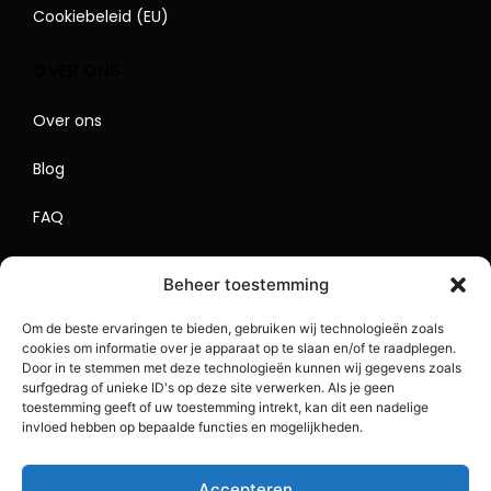
Cookiebeleid (EU)
OVER ONS
Over ons
Blog
FAQ
Contact
Beheer toestemming
Begrippenlijst
Om de beste ervaringen te bieden, gebruiken wij technologieën zoals
cookies om informatie over je apparaat op te slaan en/of te raadplegen.
Lokaal Adverteren
Door in te stemmen met deze technologieën kunnen wij gegevens zoals
surfgedrag of unieke ID's op deze site verwerken. Als je geen
Sitemap
toestemming geeft of uw toestemming intrekt, kan dit een nadelige
invloed hebben op bepaalde functies en mogelijkheden.
Accepteren