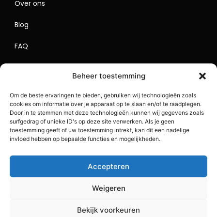
Over ons
Blog
FAQ
Contact
Beheer toestemming
Begrippenlijst
Om de beste ervaringen te bieden, gebruiken wij technologieën zoals
cookies om informatie over je apparaat op te slaan en/of te raadplegen.
Lokaal Adverteren
Door in te stemmen met deze technologieën kunnen wij gegevens zoals
surfgedrag of unieke ID's op deze site verwerken. Als je geen
Sitemap
toestemming geeft of uw toestemming intrekt, kan dit een nadelige
invloed hebben op bepaalde functies en mogelijkheden.
Accepteren
Weigeren
Bekijk voorkeuren
Copyright 2023 BlogDrip.nl. All Rights Reserved.