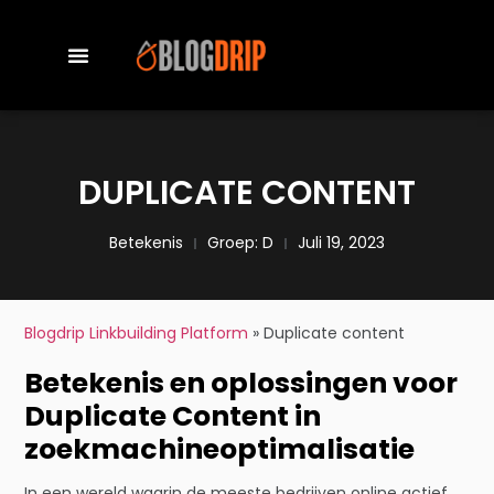
DUPLICATE CONTENT
Betekenis
Groep:
D
Juli 19, 2023
Blogdrip Linkbuilding Platform
»
Duplicate content
Betekenis en oplossingen voor
Duplicate Content in
zoekmachineoptimalisatie
In een wereld waarin de meeste bedrijven online actief