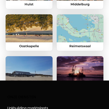
Hulst
Middelburg
Oostkapelle
Reimerswaal
Renesse
Terneuzen
ONZE DIENSTEN
Meer laden
Linkbuilding marktplaats