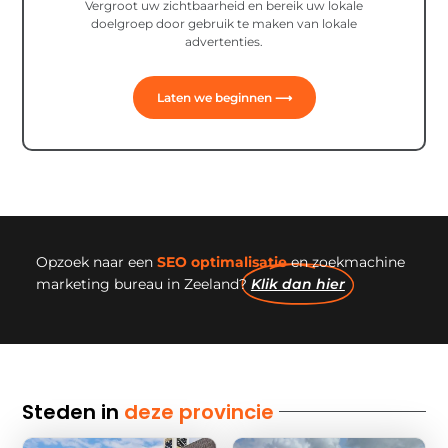
Vergroot uw zichtbaarheid en bereik uw lokale
doelgroep door gebruik te maken van lokale
advertenties.
Laten we beginnen ⟶
Opzoek naar een
SEO optimalisatie
en zoekmachine
marketing bureau in Zeeland?
Klik dan hier
Steden in
deze provincie