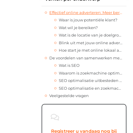
Effectief online adverteren: Meer bereik en conversie
Waar is jouw potentiële klant?
Wat wil je bereiken?
Wat is de locatie van je doelgroep?
Blink uit met jouw online advertentie
Hoe start je met online lokaal adverteren?
De voordelen van samenwerken met een SEO bureau
Wat is SEO
Waarom is zoekmachine optimalisatie belangrijk voor jouw bedrijf
SEO optimalisatie uitbesteden aan online marketing bureau
SEO optimalisatie en zoekmachine marketing in Bruinisse uitbesteden
Veelgestelde vragen
Registreer u vandaag nog bij