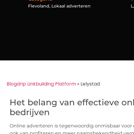
Flevoland
,
Lokaal adverteren
L
Blogdrip Linkbuilding Platform
»
Lelystad
Het belang van effectieve on
bedrijven
Online adverteren is tegenwoordig onmisbaar voor 
ook van profiteren en meer naamsbekendheid vergar