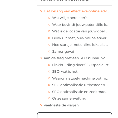
Het belang van effectieve online adverteren voor lokale bedrijven
Wat wil je bereiken?
Waar bevindt jouw potentiële klant?
Wat is de locatie van jouw doelgroep?
Blink uit met jouw online advertentie
Hoe start je met online lokaal adverteren?
Samengevat
Aan de slag met een SEO bureau voor optimale zoekmachine optimalisatie
Linkbuilding door SEO specialist
SEO: wat is het
Waarom is zoekmachine optimalisatie voor jouw bedrijf belangrijk?
SEO optimalisatie uitbesteden aan online marketing bureau
SEO optimalisatie en zoekmachine marketing in Lelystad uitbesteden
Onze samenvatting
Veelgestelde vragen