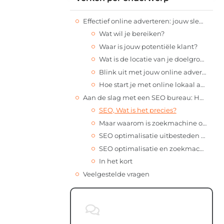
Effectief online adverteren: jouw sleutel tot succes
Wat wil je bereiken?
Waar is jouw potentiële klant?
Wat is de locatie van je doelgroep?
Blink uit met jouw online advertentie
Hoe start je met online lokaal adverteren?
Aan de slag met een SEO bureau: Het belang van zoekmachine optimalisatie voor jouw bedrijf
SEO, Wat is het precies?
Maar waarom is zoekmachine optimalisatie zo belangrijk voor jouw bedrijf?
SEO optimalisatie uitbesteden aan online marketing bureau
SEO optimalisatie en zoekmachine marketing in Dronten uitbesteden
In het kort
Veelgestelde vragen