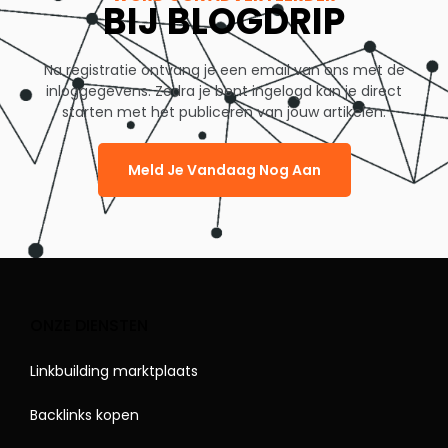
BIJ BLOGDRIP
Na registratie ontvang je een email van ons met de
inloggegevens. Zodra je bent ingelogd kan je direct
starten met het publiceren van jouw artikelen.
Meld Je Vandaag Nog Aan
ONZE DIENSTEN
Linkbuilding marktplaats
Backlinks kopen