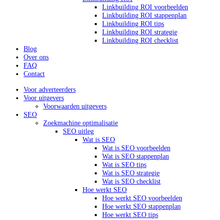
Linkbuilding ROI voorbeelden
Linkbuilding ROI stappenplan
Linkbuilding ROI tips
Linkbuilding ROI strategie
Linkbuilding ROI checklist
Blog
Over ons
FAQ
Contact
Voor adverteerders
Voor uitgevers
Voorwaarden uitgevers
SEO
Zoekmachine optimalisatie
SEO uitleg
Wat is SEO
Wat is SEO voorbeelden
Wat is SEO stappenplan
Wat is SEO tips
Wat is SEO strategie
Wat is SEO checklist
Hoe werkt SEO
Hoe werkt SEO voorbeelden
Hoe werkt SEO stappenplan
Hoe werkt SEO tips