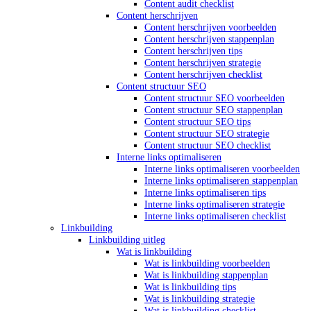
Content audit checklist
Content herschrijven
Content herschrijven voorbeelden
Content herschrijven stappenplan
Content herschrijven tips
Content herschrijven strategie
Content herschrijven checklist
Content structuur SEO
Content structuur SEO voorbeelden
Content structuur SEO stappenplan
Content structuur SEO tips
Content structuur SEO strategie
Content structuur SEO checklist
Interne links optimaliseren
Interne links optimaliseren voorbeelden
Interne links optimaliseren stappenplan
Interne links optimaliseren tips
Interne links optimaliseren strategie
Interne links optimaliseren checklist
Linkbuilding
Linkbuilding uitleg
Wat is linkbuilding
Wat is linkbuilding voorbeelden
Wat is linkbuilding stappenplan
Wat is linkbuilding tips
Wat is linkbuilding strategie
Wat is linkbuilding checklist