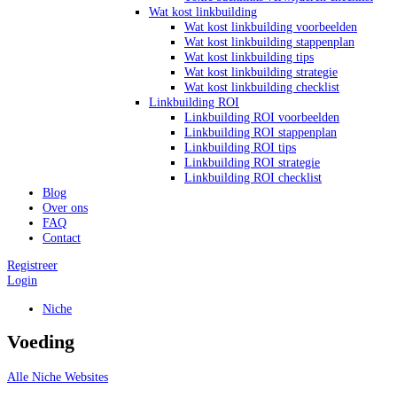
Wat kost linkbuilding
Wat kost linkbuilding voorbeelden
Wat kost linkbuilding stappenplan
Wat kost linkbuilding tips
Wat kost linkbuilding strategie
Wat kost linkbuilding checklist
Linkbuilding ROI
Linkbuilding ROI voorbeelden
Linkbuilding ROI stappenplan
Linkbuilding ROI tips
Linkbuilding ROI strategie
Linkbuilding ROI checklist
Blog
Over ons
FAQ
Contact
Registreer
Login
Niche
Voeding
Alle Niche Websites