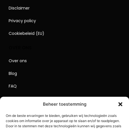
Disclaimer
Privacy policy
Cookiebeleid (EU)
OVER ONS
Over ons
Blog
FAQ
Contact
Beheer toestemming
Begrippenlijst
Om de beste ervaringen te bieden, gebruiken wij technologieën zoals
cookies om informatie over je apparaat op te slaan en/of te raadplegen.
Lokaal Adverteren
Door in te stemmen met deze technologieën kunnen wij gegevens zoals