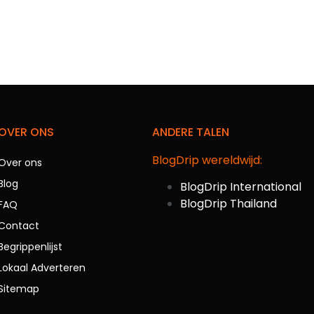
OVER ONS
ANDERE TALEN
BlogDrip wereldwijd:
Over ons
Blog
BlogDrip International
BlogDrip Thailand
FAQ
Contact
Begrippenlijst
Lokaal Adverteren
Sitemap