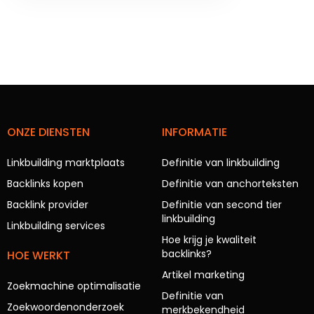
ONZE DIENSTEN
INFORMATIE
Linkbuilding marktplaats
Definitie van linkbuilding
Backlinks kopen
Definitie van anchorteksten
Backlink provider
Definitie van second tier
linkbuilding
Linkbuilding services
Hoe krijg je kwaliteit
backlinks?
HOE WERKT
Artikel marketing
Zoekmachine optimalisatie
Definitie van
Zoekwoordenonderzoek
merkbekendheid