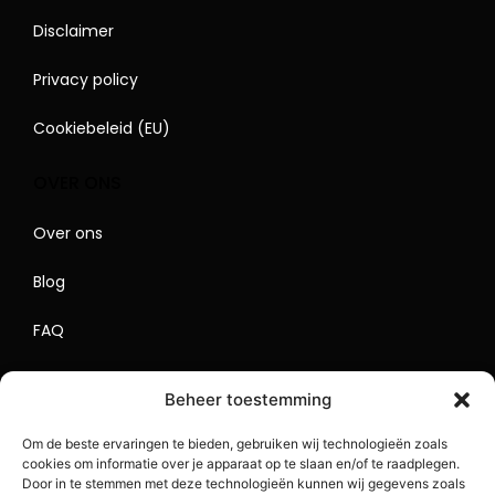
Disclaimer
Privacy policy
Cookiebeleid (EU)
OVER ONS
Over ons
Blog
FAQ
Contact
Beheer toestemming
Begrippenlijst
Om de beste ervaringen te bieden, gebruiken wij technologieën zoals
cookies om informatie over je apparaat op te slaan en/of te raadplegen.
Lokaal Adverteren
Door in te stemmen met deze technologieën kunnen wij gegevens zoals