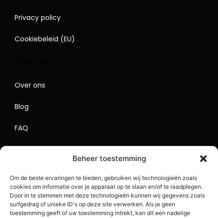
Privacy policy
Cookiebeleid (EU)
OVER ONS
Over ons
Blog
FAQ
Contact
Beheer toestemming
Begrippenlijst
Om de beste ervaringen te bieden, gebruiken wij technologieën zoals
cookies om informatie over je apparaat op te slaan en/of te raadplegen.
Lokaal Adverteren
Door in te stemmen met deze technologieën kunnen wij gegevens zoals
surfgedrag of unieke ID's op deze site verwerken. Als je geen
Sitemap
toestemming geeft of uw toestemming intrekt, kan dit een nadelige