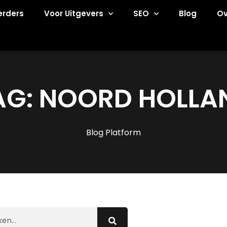
erders
Voor Uitgevers
SEO
Blog
Ov
AG: NOORD HOLLA
Blog Platform