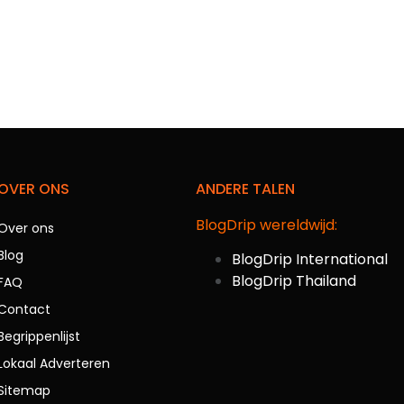
OVER ONS
ANDERE TALEN
BlogDrip wereldwijd:
Over ons
Blog
BlogDrip International
BlogDrip Thailand
FAQ
Contact
Begrippenlijst
Lokaal Adverteren
Sitemap