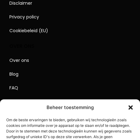
Disclaimer
Privacy policy
Cookiebeleid (EU)
OVER ONS
Over ons
Blog
FAQ
Contact
Beheer toestemming
Begrippenlijst
Om de beste ervaringen te bieden, gebruiken wij technologieën zoals
cookies om informatie over je apparaat op te slaan en/of te raadplegen.
Lokaal Adverteren
Door in te stemmen met deze technologieën kunnen wij gegevens zoals
surfgedrag of unieke ID's op deze site verwerken. Als je geen