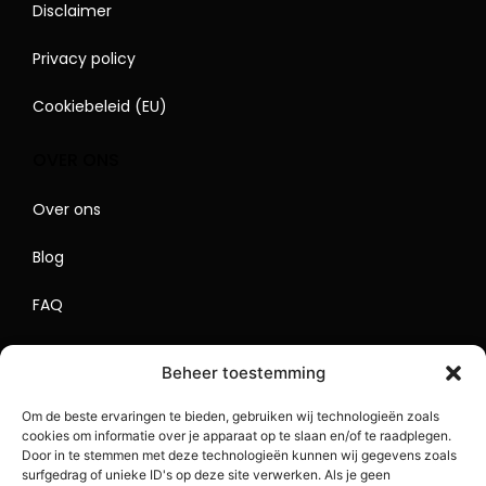
Disclaimer
Privacy policy
Cookiebeleid (EU)
OVER ONS
Over ons
Blog
FAQ
Contact
Beheer toestemming
Begrippenlijst
Om de beste ervaringen te bieden, gebruiken wij technologieën zoals
cookies om informatie over je apparaat op te slaan en/of te raadplegen.
Lokaal Adverteren
Door in te stemmen met deze technologieën kunnen wij gegevens zoals
surfgedrag of unieke ID's op deze site verwerken. Als je geen