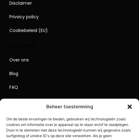
Disclaimer
Privacy policy
Cookiebeleid (EU)
OVER ONS
Over ons
Blog
FAQ
Contact
Beheer toestemming
Begrippenlijst
Om de beste ervaringen te bieden, gebruiken wij technologieën zoals
cookies om informatie over je apparaat op te slaan en/of te raadplegen.
Lokaal Adverteren
Door in te stemmen met deze technologieën kunnen wij gegevens zoals
surfgedrag of unieke ID's op deze site verwerken. Als je geen