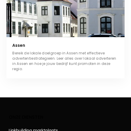
Assen
Bereik de lokale doelgroep in Assen met effectieve
advertentiestrategieën. Leer alles over lokaal adverteren
in Assen en hoe je jouw bedrijf kunt promoten in deze
regio.
ONZE DIENSTEN
Linkbuilding marktplaats