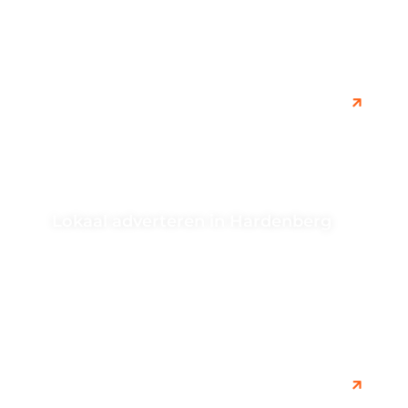
effectieve strategieën en technieken die...
Lokaal adverteren in Hardenberg
Ontdek effectieve advertentie strategieën om uw lokale
bedrijf in Hardenberg te laten groeien. Leer hoe u uw
doelgroep kunt bereiken...