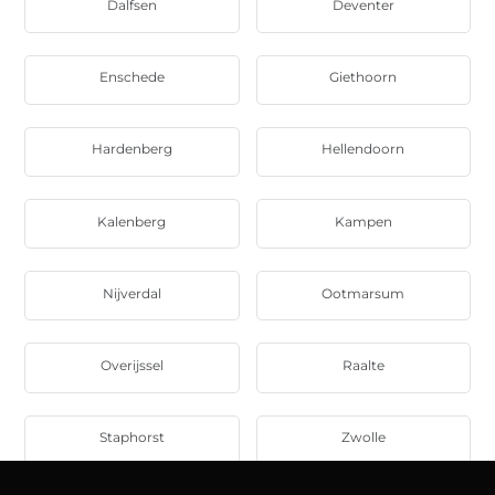
Dalfsen
Deventer
Enschede
Giethoorn
Hardenberg
Hellendoorn
Kalenberg
Kampen
Nijverdal
Ootmarsum
Overijssel
Raalte
Staphorst
Zwolle