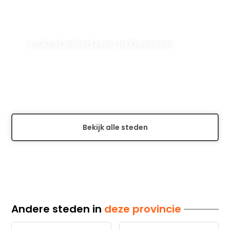
Lokaal adverteren in Deventer
Leer hoe u uw doelgroep kunt bereiken en uw
naamsbekendheid kunt vergroten in Deventer met
effectieve marketingstrategieën en lokale
promotiemogelijkheden....
Bekijk alle steden
Andere steden in
deze provincie