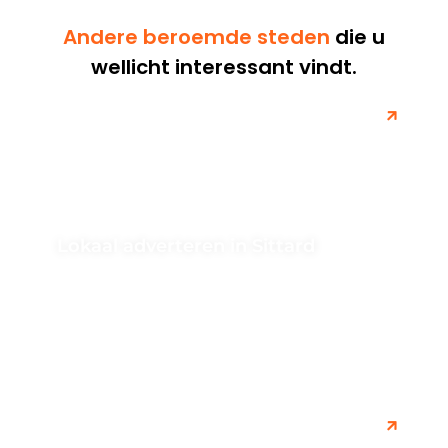
Andere beroemde steden
die u
wellicht interessant vindt.
Lokaal adverteren in Sittard
Ontdek de mogelijkheden van lokaal adverteren in
Sittard om uw bedrijf te promoten en uw doelgroep in
de stad te...