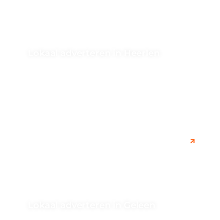
Lokaal adverteren in Heerlen
Ontdek de voordelen van lokaal adverteren in Heerlen.
Bereik specifiek publiek in deze regio en vergroot de
zichtbaarheid van je...
Lokaal adverteren in Geleen