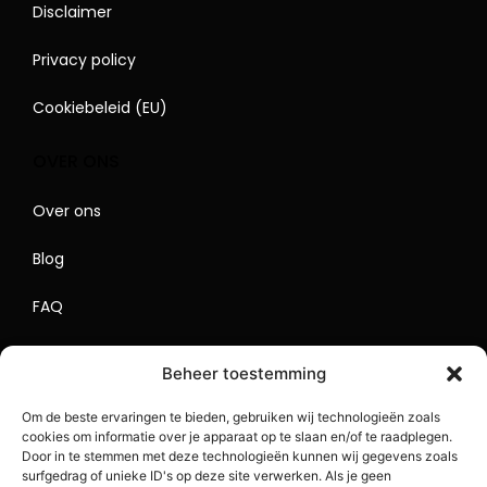
Disclaimer
Privacy policy
Cookiebeleid (EU)
OVER ONS
Over ons
Blog
FAQ
Contact
Beheer toestemming
Begrippenlijst
Om de beste ervaringen te bieden, gebruiken wij technologieën zoals
cookies om informatie over je apparaat op te slaan en/of te raadplegen.
Lokaal Adverteren
Door in te stemmen met deze technologieën kunnen wij gegevens zoals
surfgedrag of unieke ID's op deze site verwerken. Als je geen