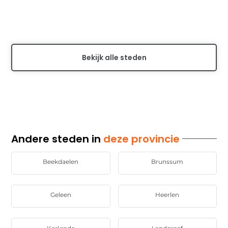
Ontdek de voordelen van lokaal adverteren online in
Geleen. Bereik gericht jouw doelgroep in deze regio
met effectieve online marketingstrategieën....
Bekijk alle steden
Andere steden in
deze provincie
Beekdaelen
Brunssum
Geleen
Heerlen