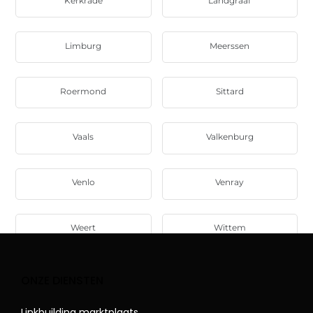
Kerkrade
Landgraaf
Limburg
Meerssen
Roermond
Sittard
Vaals
Valkenburg
Venlo
Venray
Weert
Wittem
ONZE DIENSTEN
Linkbuilding marktplaats