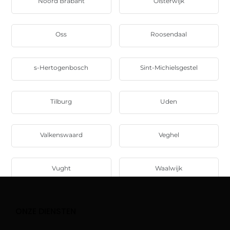
Noord Brabant
Oisterwijk
Oss
Roosendaal
s-Hertogenbosch
Sint-Michielsgestel
Tilburg
Uden
Valkenswaard
Veghel
Vught
Waalwijk
ONZE DIENSTEN