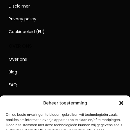
Disclaimer
Privacy policy
Cookiebeleid (EU)
OVER ONS
Over ons
Blog
FAQ
Contact
Beheer toestemming
Begrippenlijst
Om de beste ervaringen te bieden, gebruiken wij technologieën zoals
cookies om informatie over je apparaat op te slaan en/of te raadplegen.
Lokaal Adverteren
Door in te stemmen met deze technologieën kunnen wij gegevens zoals