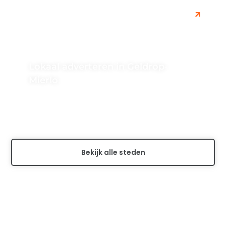
Lokaal adverteren in Geldrop-
Mierlo
Ontdek de voordelen van lokaal adverteren in Geldrop-
Mierlo en bereik gericht publiek in uw lokale markt.
Kom meer te weten...
Bekijk alle steden