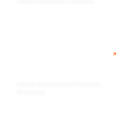
Lokaal adverteren in Rhenen
Ontdek de voordelen van online lokaal adverteren in
Rhenen. Bereik gemakkelijk de juiste doelgroep en
vergroot de zichtbaarheid van je...
Lokaal adverteren in Utrechtse
Heuvelrug
Leer hoe je effectief online kunt adverteren in Utrechtse
Heuvelrug om lokaal bekendheid te genereren voor
jouw bedrijf. Ontdek handige...