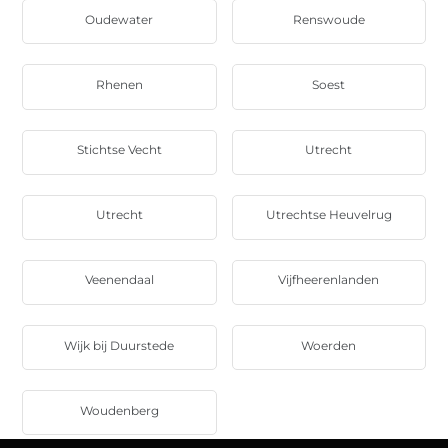
Oudewater
Renswoude
Rhenen
Soest
Stichtse Vecht
Utrecht
Utrecht
Utrechtse Heuvelrug
Veenendaal
Vijfheerenlanden
Wijk bij Duurstede
Woerden
Woudenberg