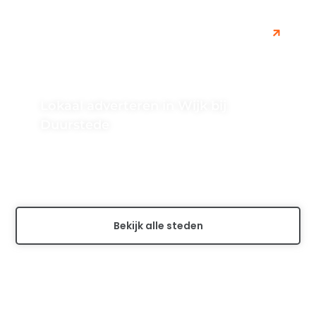
Lokaal adverteren in Wijk bij
Duurstede
Leer hoe je effectief jouw lokale bedrijf kan adverteren
in Wijk bij Duurstede met behulp van handige tips en
strategieën...
Bekijk alle steden